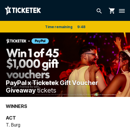
shopping_cart
search
dehaze
Time remaining
9
:
47
PayPal x Ticketek Gift Voucher
Giveaway
tickets
WINNERS
ACT
T. Burg